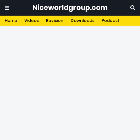
Niceworldgroup.com
Home
Videos
Revision
Downloads
Podcast