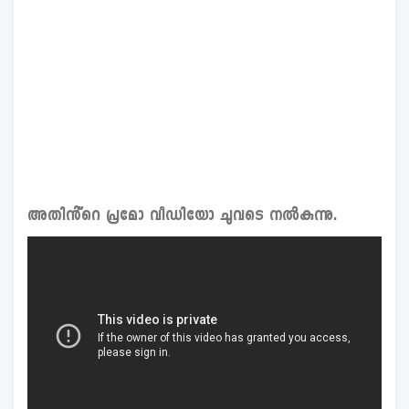
അതിൻ്റെ പ്രമോ വീഡിയോ ചുവടെ നൽകുന്നു.