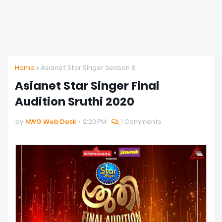
Home
Asianet Star Singer Season 8
Asianet Star Singer Final
Audition Sruthi 2020
by
NWG Web Desk
2:20 PM
1 Comments