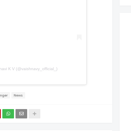
navi K V (@vaishnavy_official_)
inger
News