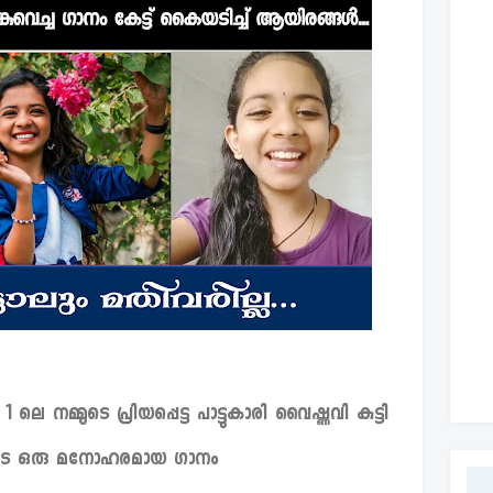
 നമ്മുടെ പ്രിയപ്പെട്ട പാട്ടുകാരി വൈഷ്ണവി കുട്ടി
ലൂടെ ഒരു മനോഹരമായ ഗാനം