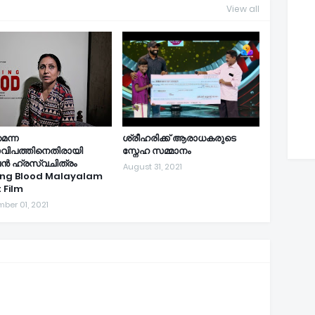
View all
െന്ന
ശ്രീഹരിക്ക് ആരാധകരുടെ
വിപത്തിനെതിരായി
സ്നേഹ സമ്മാനം
ലൻ ഹ്രസ്വചിത്രം
August 31, 2021
ing Blood Malayalam
 Film
ber 01, 2021