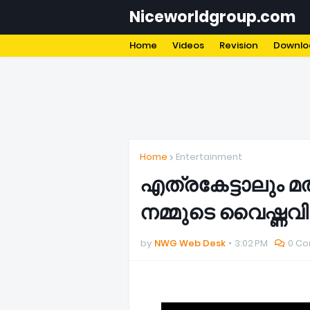
Niceworldgroup.com
Home
Videos
Revision
Downlo
HOME
CONTACT
ABOUT
Home
Entertainment
എത്രകേട്ടാലും 
നമ്മുടെ വൈഷ്ണവി കു
by
NWG Web Desk
3:02 PM
0 C