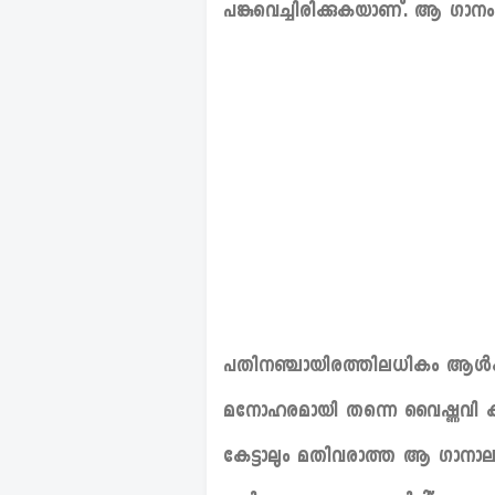
പങ്കുവെച്ചിരിക്കുകയാണ്. ആ ഗാനം 
പതിനഞ്ചായിരത്തിലധികം ആൾക്കാ
മനോഹരമായി തന്നെ വൈഷ്ണവി കുട്
കേട്ടാലും മതിവരാത്ത ആ ഗാനാലാപന