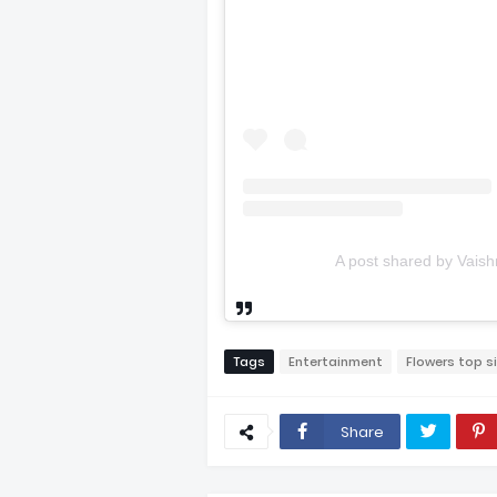
A post shared by Vaish
Tags
Entertainment
Flowers top s
Share