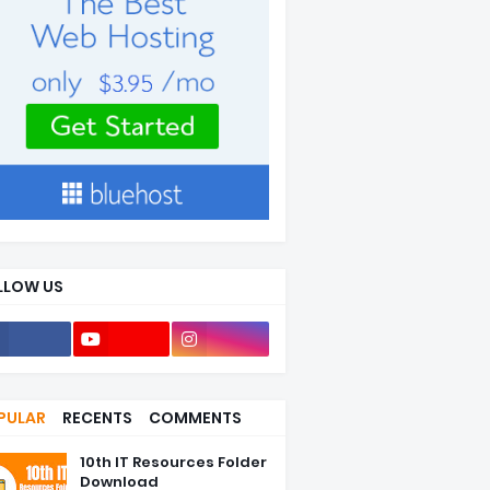
LLOW US
20+k
7.5k+
105+
PULAR
RECENTS
COMMENTS
10th IT Resources Folder
Download