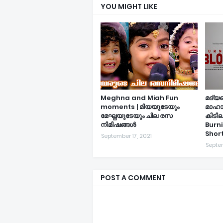
YOU MIGHT LIKE
Meghna and Miah Fun
മദ്യമ
moments | മിയയുടേയും
മാഹാ
മേഘ്നയുടേയും ചില രസ
കിടി
നിമിഷങ്ങൾ
Burn
Short
September 17, 2021
Septem
POST A COMMENT