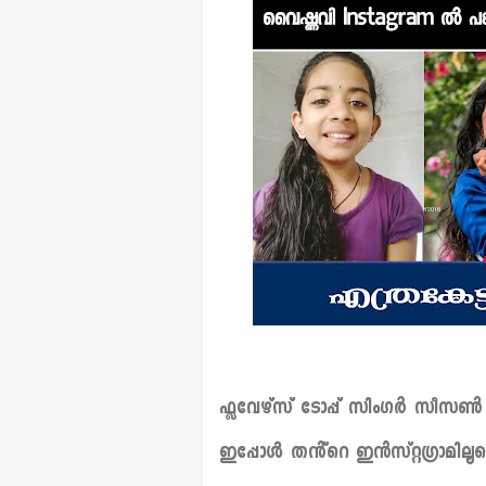
ഫ്ലവേഴ്സ് ടോപ്പ് സിംഗർ സീസൺ 1 ലെ
ഇപ്പോൾ തൻ്റെ ഇൻസ്റ്റഗ്രാമി