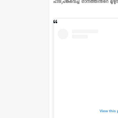
പാടി,പങ്കുവെച്ച ഗാനത്തിൻ്റെ മുഴ
View this