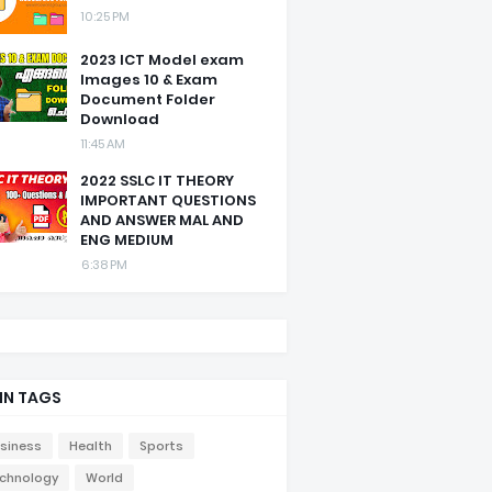
10:25 PM
2023 ICT Model exam
Images 10 & Exam
Document Folder
Download
11:45 AM
2022 SSLC IT THEORY
IMPORTANT QUESTIONS
AND ANSWER MAL AND
ENG MEDIUM
6:38 PM
IN TAGS
siness
Health
Sports
chnology
World